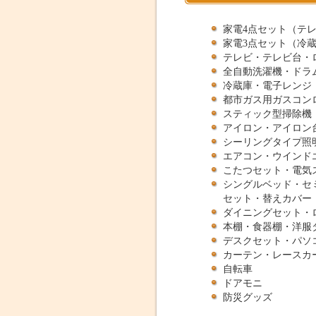
家電4点セット（テ
家電3点セット（冷
テレビ・テレビ台・
全自動洗濯機・ドラ
冷蔵庫・電子レンジ
都市ガス用ガスコンロ
スティック型掃除機
アイロン・アイロン
シーリングタイプ照
エアコン・ウインド
こたつセット・電気
シングルベッド・セ
セット・替えカバー
ダイニングセット・
本棚・食器棚・洋服
デスクセット・パソ
カーテン・レースカ
自転車
ドアモニ
防災グッズ