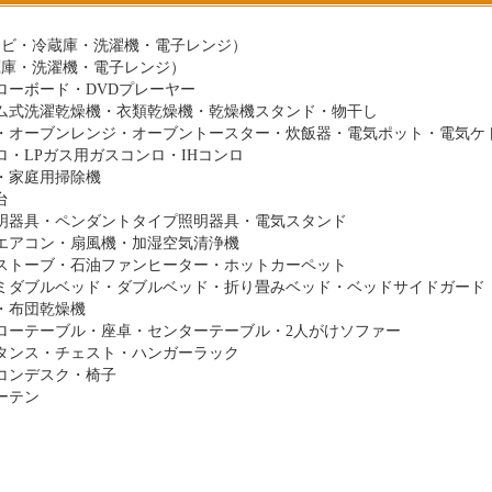
レビ・冷蔵庫・洗濯機・電子レンジ）
蔵庫・洗濯機・電子レンジ）
ローボード・DVDプレーヤー
ム式洗濯乾燥機・衣類乾燥機・乾燥機スタンド・物干し
・オーブンレンジ・オーブントースター・炊飯器・電気ポット・電気ケ
・LPガス用ガスコンロ・IHコンロ
・家庭用掃除機
台
明器具・ペンダントタイプ照明器具・電気スタンド
エアコン・扇風機・加湿空気清浄機
ストーブ・石油ファンヒーター・ホットカーペット
ミダブルベッド・ダブルベッド・折り畳みベッド・ベッドサイドガード
・布団乾燥機
ローテーブル・座卓・センターテーブル・2人がけソファー
タンス・チェスト・ハンガーラック
コンデスク・椅子
ーテン