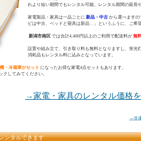
れより短い期間でもレンタル可能。レンタル期間の延長
家電製品・家具は一品ごとに
新品・中古
から選べますの
ビは中古、ベッドと寝具は新品…」というふうに、ご希
新潟市南区
では合計4,400円以上のご利用で配送料が
無
設置や組み立て、引き取り料も無料となりますし、蛍光
消耗品もレンタル料に込みとなっています。
機・冷蔵庫がセット
になったお得な家電4点セットもあります。
ックしてみてください。
→家電・家具のレンタル価格
→冷
レンタルできます