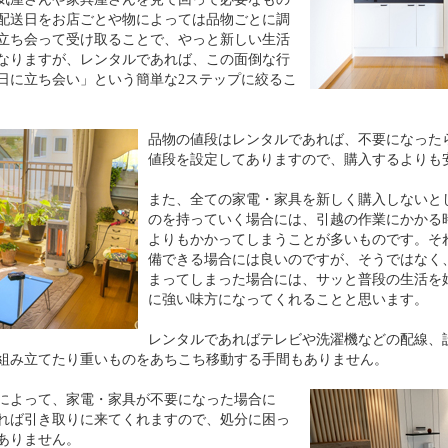
配送日をお店ごとや物によっては品物ごとに調
立ち会って受け取ることで、やっと新しい生活
なりますが、レンタルであれば、この面倒な行
日に立ち会い」という簡単な2ステップに絞るこ
品物の値段はレンタルであれば、不要になった
値段を設定してありますので、購入するよりも
また、全ての家電・家具を新しく購入しないと
のを持っていく場合には、引越の作業にかかる
よりもかかってしまうことが多いものです。そ
備できる場合には良いのですが、そうではなく
まってしまった場合には、サッと普段の生活を
に強い味方になってくれることと思います。
レンタルであればテレビや洗濯機などの配線、
組み立てたり重いものをあちこち移動する手間もありません。
によって、家電・家具が不要になった場合に
れば引き取りに来てくれますので、処分に困っ
ありません。