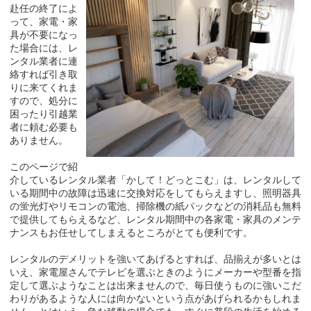
赴任の終了によ
って、家電・家
具が不要になっ
た場合には、レ
ンタル業者に連
絡すれば引き取
りに来てくれま
すので、処分に
困ったり引越業
者に頼む必要も
ありません。
このページで紹
介しているレンタル業者「かして！どっとこむ」は、レンタルして
いる期間中の故障は迅速に交換対応をしてもらえますし、照明器具
の蛍光灯やリモコンの電池、掃除機の紙パックなどの消耗品も無料
で提供してもらえるなど、レンタル期間中の各家電・家具のメンテ
ナンスもお任せしてしまえるところがとても便利です。
レンタルのデメリットを強いてあげるとすれば、品揃えが多いとは
いえ、家電屋さんでテレビを選ぶときのようにメーカーや型番を指
定して選ぶようなことは出来ませんので、毎日使うものに強いこだ
わりがあるような人には向かないという点があげられるかもしれま