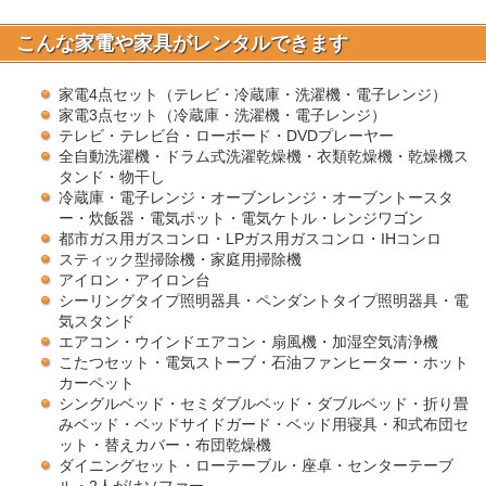
こんな家電や家具がレンタルできます
家電4点セット（テレビ・冷蔵庫・洗濯機・電子レンジ）
家電3点セット（冷蔵庫・洗濯機・電子レンジ）
テレビ・テレビ台・ローボード・DVDプレーヤー
全自動洗濯機・ドラム式洗濯乾燥機・衣類乾燥機・乾燥機ス
タンド・物干し
冷蔵庫・電子レンジ・オーブンレンジ・オーブントースタ
ー・炊飯器・電気ポット・電気ケトル・レンジワゴン
都市ガス用ガスコンロ・LPガス用ガスコンロ・IHコンロ
スティック型掃除機・家庭用掃除機
アイロン・アイロン台
シーリングタイプ照明器具・ペンダントタイプ照明器具・電
気スタンド
エアコン・ウインドエアコン・扇風機・加湿空気清浄機
こたつセット・電気ストーブ・石油ファンヒーター・ホット
カーペット
シングルベッド・セミダブルベッド・ダブルベッド・折り畳
みベッド・ベッドサイドガード・ベッド用寝具・和式布団セ
ット・替えカバー・布団乾燥機
ダイニングセット・ローテーブル・座卓・センターテーブ