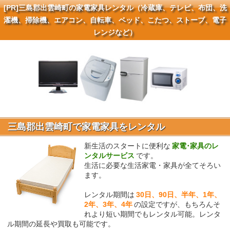
[PR]
三島郡出雲崎町の家電家具レンタル（冷蔵庫、テレビ、布団、洗
濯機、掃除機、エアコン、自転車、ベッド、こたつ、ストーブ、電子
レンジなど）
三島郡出雲崎町で家電家具をレンタル
新生活のスタートに便利な
家電･家具のレ
ンタルサービス
です。
生活に必要な生活家電・家具が全てそろい
ます。
レンタル期間は
30日、90日、半年、1年、
2年、3年、4年
の設定ですが、もちろんそ
れより短い期間でもレンタル可能。レンタ
ル期間の延長や買取も可能です。