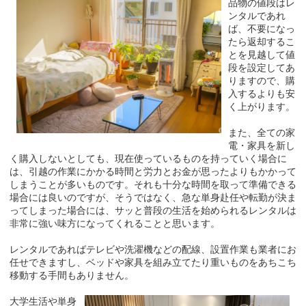
品物の値段はレ
ンタルであれ
ば、不要になっ
たら返却するこ
とを見越して値
段を設定してあ
りますので、購
入するよりも安
く上がります。
また、全ての家
電・家具を新し
く購入しないとしても、現在使っているものを持っていく場合に
は、引越の作業にかかる時間と労力とお金が思ったよりもかかって
しまうことが多いものです。それも十分な時間を取って準備できる
場合には良いのですが、そうではなく、急な単身赴任や転勤が決ま
ってしまった場合には、サッと普段の生活を始められるレンタルは
非常に強い味方になってくれることと思います。
レンタルであればテレビや洗濯機などの配線、設置作業も業者にお
任せできますし、ベッドや家具を組み立てたり重いものをあちこち
移動する手間もありません。
大学生活や単身